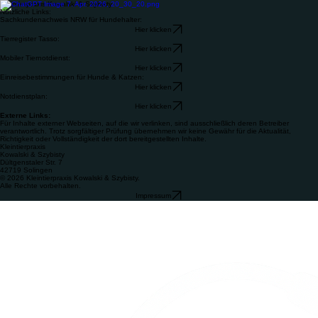
Kleintierpraxis Kowalski & Szybisty
Nützliche Links:
Sachkundenachweis NRW für Hundehalter:
Hier klicken
Tierregister Tasso:
Hier klicken
Mobiler Tiernotdienst:
Hier klicken
Einreisebestimmungen für Hunde & Katzen:
Hier klicken
Notdienstplan:
Hier klicken
Externe Links:
Für Inhalte externer Webseiten, auf die wir verlinken, sind ausschließlich deren Betreiber
verantwortlich. Trotz sorgfältiger Prüfung übernehmen wir keine Gewähr für die Aktualität,
Richtigkeit oder Vollständigkeit der dort bereitgestellten Inhalte.
Kleintierpraxis
Kowalski & Szybisty
Dültgenstaler Str. 7
42719 Solingen
© 2026 Kleintierpraxis Kowalski & Szybisty.
Alle Rechte vorbehalten.
Impressum