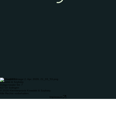
Kleintierpraxis
Kowalski & Szybisty
Dültgenstaler Str. 7
42719 Solingen
© 2026 Kleintierpraxis Kowalski & Szybisty.
Alle Rechte vorbehalten.
Impressum